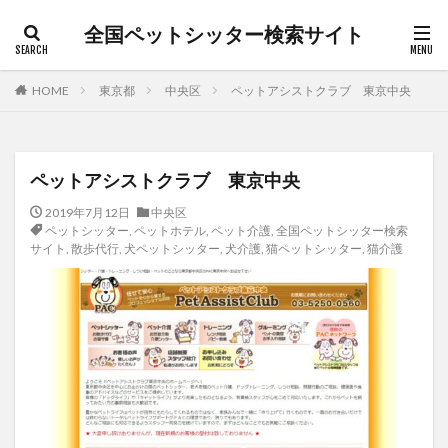
全国ペットシッター検索サイト
カテゴリー
HOME
東京都
中央区
ペットアシストクラブ 東京中央
タグ
ペットアシストクラブ 東京中央
キャットシッター
犬介護
朝霞市
松本市
2019年7月12日
中央区
枚方市
桐生市
沼田市
渋谷区
ペットシッター
,
ペットホテル
,
ペット介護
,
全国ペットシッター検索
犬ペットシッター
猫ペットシッター
日野市
サイト
,
散歩代行
,
犬ペットシッター
,
犬介護
,
猫ペットシッター
,
猫介護
猫介護
白山市
笛吹市
老犬
茅ヶ崎市
草加市
長野市
日高市
散歩代行
ペットシッター
前橋市
ペットホテル
ペット介護
ペット訪問介護
上尾市
上田市
入間市
全国ペットシッター検索サイト
北佐久郡
所沢市
和光市
堺市北区
大田区