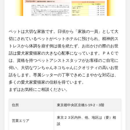
宇都宮市
宮前区
川口市
座間市
飯能市
検索
ペットは大切な家族です。日頃から「家族の一員」として大
切にされているペットがペットホテルに預けられ、精神的ス
トレスから体調を崩す例は後を絶たず、お出かけの際のお世
話は愛犬家愛猫家の大きな心配事になっています。ＰＡＣで
は、資格を持つペットアシストスタッフがお客様のご自宅に
伺い、大切なワンちゃんネコちゃんにクオリティの高いお世
話をします。専属シッターの丁寧できめこまやかな対応は、
多くの愛犬家愛猫家の信頼を得ています。
まずはお気軽にご相談ください。
住所
東京都中央区京橋1-19-2・3階
東京２３区内外、他、地区は（要）相
営業エリア
談