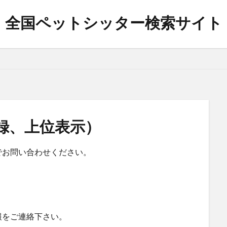
全国ペットシッター検索サイト
犬介護
朝霞市
松本市
枚方市
桐生市
沼田市
猫ペットシッター
日野市
猫介護
白山市
笛吹市
市
日高市
散歩代行
ペットシッター
前橋市
ペットホテ
上尾市
上田市
入間市
全国ペットシッター検索サイト
北
録、上位表示）
北区
大田区
宇都宮市
宮前区
川口市
座間市
飯能
検索
でお問い合わせください。
報をご連絡下さい。