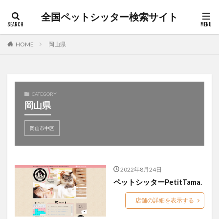
全国ペットシッター検索サイト
カテゴリー
HOME
岡山県
タグ
キャットシッター
犬介護
朝霞市
松本市
CATEGORY
岡山県
枚方市
桐生市
沼田市
渋谷区
犬ペットシッター
猫ペットシッター
日野市
岡山市中区
猫介護
白山市
笛吹市
老犬
茅ヶ崎市
草加市
長野市
日高市
散歩代行
ペットシッター
前橋市
ペットホテル
2022年8月24日
ペット介護
ペット訪問介護
上尾市
上田市
ペットシッターPetitTama.
入間市
全国ペットシッター検索サイト
北佐久郡
店舗の詳細を表示する
所沢市
和光市
堺市北区
大田区