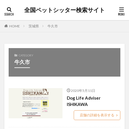
全国ペットシッター検索サイト
カテゴリー
HOME
茨城県
牛久市
タグ
キャットシッター
犬介護
朝霞市
松本市
CATEGORY
牛久市
枚方市
桐生市
沼田市
渋谷区
犬ペットシッター
猫ペットシッター
日野市
猫介護
白山市
笛吹市
老犬
茅ヶ崎市
草加市
長野市
日高市
散歩代行
2020年5月11日
ペットシッター
前橋市
ペットホテル
Dog Life Adviser
ISHIKAWA
ペット介護
ペット訪問介護
上尾市
上田市
入間市
全国ペットシッター検索サイト
北佐久郡
店舗の詳細を表示する
所沢市
和光市
堺市北区
大田区