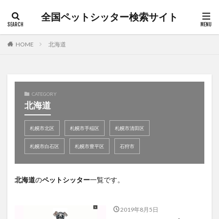
全国ペットシッター検索サイト
カテゴリー
HOME
北海道
タグ
キャットシッター
犬介護
朝霞市
松本市
CATEGORY
北海道
枚方市
桐生市
沼田市
渋谷区
犬ペットシッター
猫ペットシッター
日野市
札幌市北区
札幌市手稲区
札幌市清田区
猫介護
白山市
笛吹市
老犬
茅ヶ崎市
札幌市白石区
札幌市豊平区
石狩市
草加市
長野市
日高市
散歩代行
ペットシッター
前橋市
ペットホテル
北海道
ペット介護
の
ペットシッター
ペット訪問介護
一覧です。
上尾市
上田市
入間市
全国ペットシッター検索サイト
北佐久郡
所沢市
和光市
堺市北区
大田区
2019年8月5日