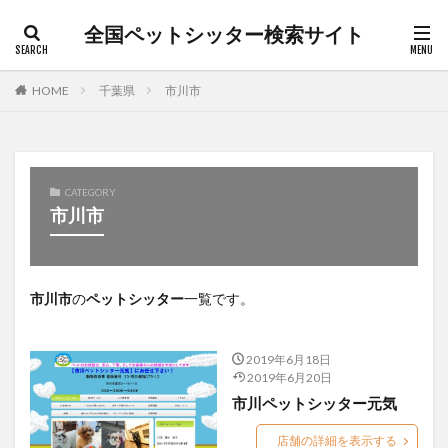
全国ペットシッター検索サイト
カテゴリー
HOME
千葉県
市川市
タグ
キャットシッター
犬介護
朝霞市
松本市
CATEGORY
市川市
枚方市
桐生市
沼田市
渋谷区
犬ペットシッター
猫ペットシッター
日野市
猫介護
白山市
笛吹市
老犬
茅ヶ崎市
市川市
の
ペットシッター
一覧です。
草加市
長野市
日高市
散歩代行
ペットシッター
前橋市
ペットホテル
2019年6月18日
ペット介護
ペット訪問介護
上尾市
上田市
2019年6月20日
入間市
全国ペットシッター検索サイト
北佐久郡
市川ペットシッター元気
所沢市
和光市
堺市北区
大田区
店舗の詳細を表示する