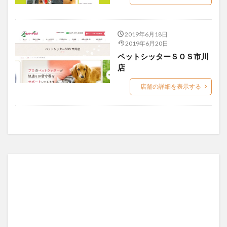
宇都宮市
宮前区
川口市
座間市
飯能市
検索
2019年6月18日
2019年6月20日
ペットシッターＳＯＳ市川
店
店舗の詳細を表示する