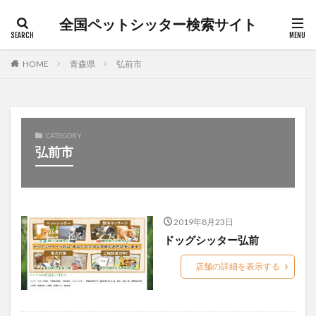
全国ペットシッター検索サイト
カテゴリー
HOME
青森県
弘前市
タグ
キャットシッター
犬介護
朝霞市
松本市
CATEGORY
弘前市
枚方市
桐生市
沼田市
渋谷区
犬ペットシッター
猫ペットシッター
日野市
猫介護
白山市
笛吹市
老犬
茅ヶ崎市
草加市
長野市
日高市
散歩代行
2019年8月23日
ペットシッター
前橋市
ペットホテル
ドッグシッター弘前
ペット介護
ペット訪問介護
上尾市
上田市
店舗の詳細を表示する
入間市
全国ペットシッター検索サイト
北佐久郡
所沢市
和光市
堺市北区
大田区