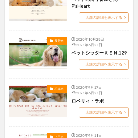
宇都宮市
宮前区
川口市
座間市
飯能市
P’sHeart
店舗の詳細を表示する
検索
2020年10月28日
長野市
2021年6月21日
ペットシッターＫＥＮ.129
店舗の詳細を表示する
2020年9月17日
松本市
2021年6月21日
ロベリィ・ラボ
店舗の詳細を表示する
2020年9月11日
上田市