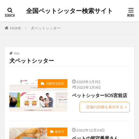
全国ペットシッター検索サイト
カテゴリー
HOME
犬ペットシッター
タグ
TAG
キャットシッター
犬介護
朝霞市
松本市
犬ペットシッター
枚方市
桐生市
沼田市
渋谷区
犬ペットシッター
猫ペットシッター
日野市
2023年1月9日
川崎市宮前区
猫介護
白山市
笛吹市
老犬
茅ヶ崎市
2023年1月9日
ペットシッターSOS宮前店
草加市
長野市
日高市
散歩代行
ペットシッター
前橋市
ペットホテル
店舗の詳細を表示する
ペット介護
ペット訪問介護
上尾市
上田市
入間市
全国ペットシッター検索サイト
北佐久郡
2022年12月24日
枚方市
所沢市
和光市
堺市北区
大田区
ペットの留守番屋さん